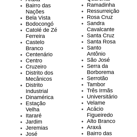
Ramadinha
Bairro das
Ressurreição
Nações
Rosa Cruz
Bela Vista
Sandra
Bodocongó
Cavalcante
Catolé de Zé
Santa Cruz
Ferreira
Santa Rosa
Castelo
Santo
Branco
Antônio
Centenário
São José
Centro
Serra da
Cruzeiro
Borborema
Distrito dos
Serrotão
Mecânicos
Tambor
Distrito
Três Irmãs
Industrial
Universitário
Dinamérica
Velame
Estação
Acácio
Velha
Figueiredo
Itararé
Alto Branco
Jardim
Araxá
Jeremias
Bairro das
José