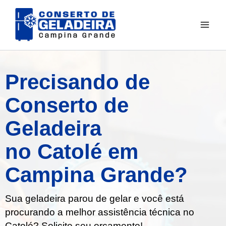
Ir
para
o
conteúdo
Precisando de
Conserto de
Geladeira
no Catolé em
Campina Grande?
Sua geladeira parou de gelar e você está
procurando a melhor assistência técnica no
Catolé? Solicite seu orçamento!