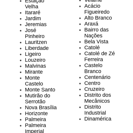
Velame
Estação
Acácio
Velha
Figueiredo
Itararé
Alto Branco
Jardim
Araxá
Jeremias
Bairro das
José
Nações
Pinheiro
Bela Vista
Lauritzen
Catolé
Liberdade
Catolé de Zé
Ligeiro
Ferreira
Louzeiro
Castelo
Malvinas
Branco
Mirante
Centenário
Monte
Centro
Castelo
Cruzeiro
Monte Santo
Distrito dos
Mutirão do
Mecânicos
Serrotão
Distrito
Nova Brasília
Industrial
Horizonte
Dinamérica
Palmeira
Palmeira
Imperial