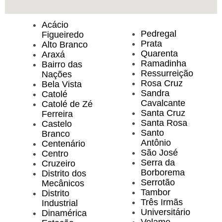
Acácio
Pedregal
Figueiredo
Prata
Alto Branco
Quarenta
Araxá
Ramadinha
Bairro das
Ressurreição
Nações
Rosa Cruz
Bela Vista
Sandra
Catolé
Cavalcante
Catolé de Zé
Santa Cruz
Ferreira
Santa Rosa
Castelo
Santo
Branco
Antônio
Centenário
São José
Centro
Serra da
Cruzeiro
Borborema
Distrito dos
Serrotão
Mecânicos
Tambor
Distrito
Três Irmãs
Industrial
Universitário
Dinamérica