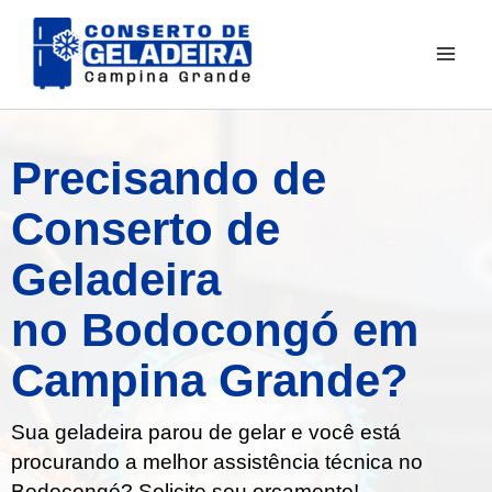
Ir
para
o
conteúdo
Precisando de
Conserto de
Geladeira
no Bodocongó em
Campina Grande?
Sua geladeira parou de gelar e você está
procurando a melhor assistência técnica no
Bodocongó? Solicite seu orçamento!